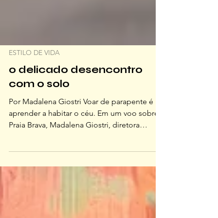
ESTILO DE VIDA
o delicado desencontro
com o solo
Por Madalena Giostri Voar de parapente é
aprender a habitar o céu. Em um voo sobre a
Praia Brava, Madalena Giostri, diretora
comercial do OFFLINE, descobriu que voar
exige menos audácia e muito mais escuta.
Abaixo, seu relato da experiência: Desde o
mito grego de Ícaro, que desobedeceu o
pai, voou perto demais do sol e derreteu
suas asas de cera, a humanidade tenta