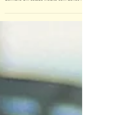
o herói que ninguém vê
o que 780 empresários revelam sobre o
Brasil que produz riqueza Por Marcelo
Germano Um estudo inédito com donos de
pequenas e médias empresas (PME) expõe a
realidade de quem sustenta a economia, e
paga um preço que ninguém conta Ele
acorda antes do sol. Resolve o problema do
estoque antes do café. Atende o cliente que
reclamou no WhatsApp enquanto leva o
filho pra escola. Chega na empresa e
descobre que o funcionário faltou, que o
fornecedor atrasou e que o caixa não fecha.
M