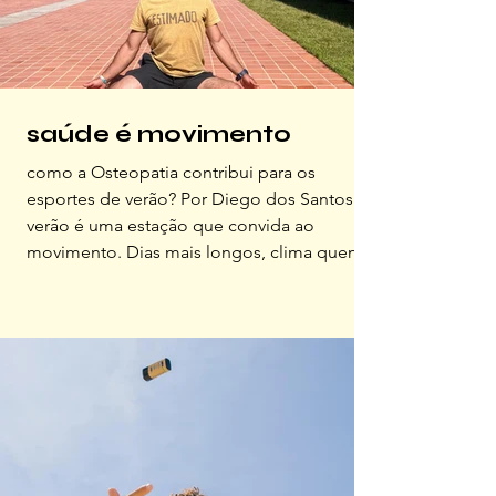
saúde é movimento
como a Osteopatia contribui para os
esportes de verão? Por Diego dos Santos O
verão é uma estação que convida ao
movimento. Dias mais longos, clima quente
e disposição em alta fazem com que muitas
pessoas aproveitem para intensificar a
prática de atividades físicas ao ar livre.
Contudo, essa mudança sazonal também
traz consigo uma consideração importante:
o risco aumentado de lesões musculares. É
nesse cenário que a osteopatia se destaca
como uma aliada fundamental para mante