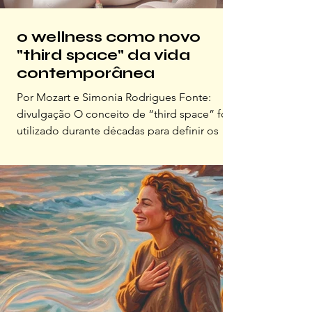
o wellness como novo
"third space" da vida
contemporânea
Por Mozart e Simonia Rodrigues Fonte:
divulgação O conceito de “third space” foi
utilizado durante décadas para definir os
espaços que ocupam o intervalo entre casa
e trabalho. Cafés, clubes, livrarias, praças e
bares exerciam uma função importante na
dinâmica urbana por criarem ambientes de
convivência, troca e construção de
comunidade; eram lugares onde as pessoas
permaneciam não por obrigação, mas por
pertencimento. Nos últimos anos, porém, a
relação com esses espaços mudo