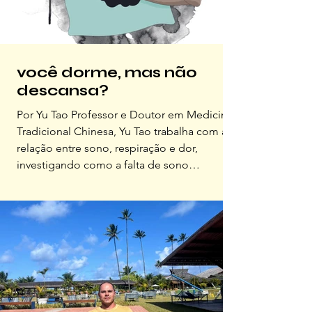
você dorme, mas não
descansa?
Por Yu Tao Professor e Doutor em Medicina
Tradicional Chinesa, Yu Tao trabalha com a
relação entre sono, respiração e dor,
investigando como a falta de sono
reparador impede o corpo de se recuperar,
o que favorece o surgimento de dores Para
a medicina tradicional chinesa, saúde não é
equivalente a ausência de sintomas. É a
capacidade do corpo de se reorganizar, de
se adaptar aos ciclos da vida e de retornar
ao equilíbrio depois do esforço. Quando
essa capacidade se perde, o c