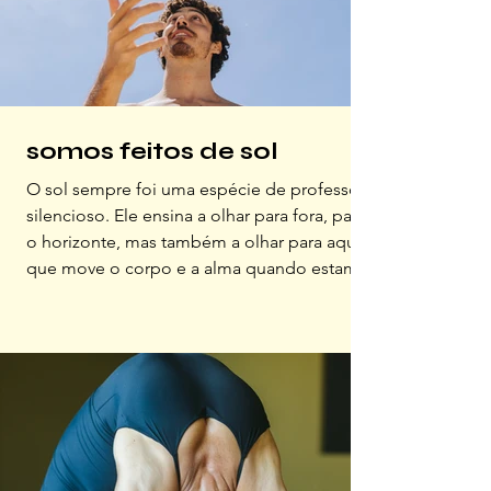
somos feitos de sol
O sol sempre foi uma espécie de professor
silencioso. Ele ensina a olhar para fora, para
o horizonte, mas também a olhar para aquilo
que move o corpo e a alma quando estamos
em contato com o mundo. Viver sob o sol é,
de algum modo, dizer ao dia que estamos
presentes. É assumir a vida como algo que
se faz ao ar livre. Foi dessa relação que
nasceu a Brazinco “Proteger sem limitar.
Estar presente no cotidiano de quem vê o
sol não como temporada, mas como estado
de espírito.” Jul