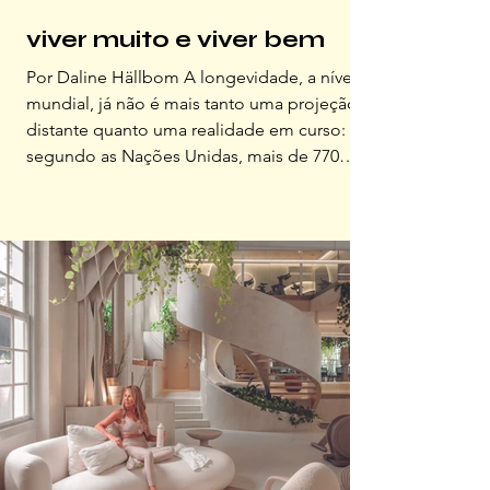
viver muito e viver bem
Por Daline Hällbom A longevidade, a nível
mundial, já não é mais tanto uma projeção
distante quanto uma realidade em curso:
segundo as Nações Unidas, mais de 770
milhões de pessoas no planeta têm hoje 65
anos ou mais, e esse número deve
ultrapassar 1,7 bilhão até 2050. No Brasil,
essa transição acontece de forma ainda mais
acelerada. Estamos diante de uma mudança
estrutural profunda, que desloca o debate
para além da expectativa de vida e nos
obriga a refletir sobre como esta