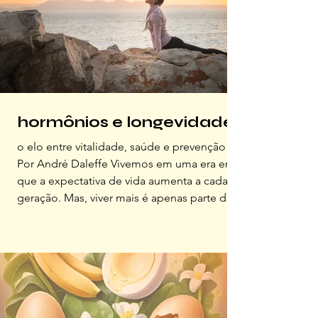
energia para incluir outros elementos na
minha rotina e encarar as mudanças que isso
acarretava. Porém, esse e
hormônios e longevidade
o elo entre vitalidade, saúde e prevenção
Por André Daleffe Vivemos em uma era em
que a expectativa de vida aumenta a cada
geração. Mas, viver mais é apenas parte do
caminho, o verdadeiro objetivo é viver
melhor, com energia, vitalidade e lucidez até
os últimos anos. Nesse cenário, a saúde
hormonal surge como um dos pilares mais
importantes da longevidade. Os hormônios
são mensageiros químicos que regulam a
maior parte das funções do corpo: