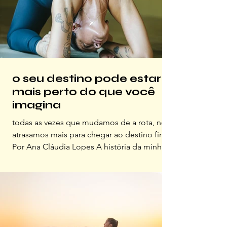
o seu destino pode estar
mais perto do que você
imagina
todas as vezes que mudamos de a rota, nos
atrasamos mais para chegar ao destino final
Por Ana Cláudia Lopes A história da minha
vida sempre foi pautada por exageros. O
pouco, o simples e o contentamento
pareciam nunca estar presentes. Eu estava
sempre pronta para colocar mais um item na
agenda, mais um desafio no calendário,
aprender algo novo. Enfim, nunca me faltou