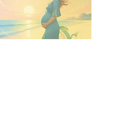
o que nasce junto com um
bebê?
Além da liberdade de escolher como e
onde parir, aqui as futuras mães são capazes
de se reconectar com os elementos da
natureza.