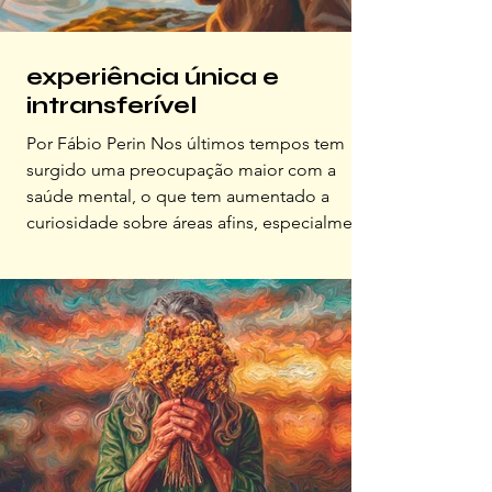
experiência única e
intransferível
Por Fábio Perin Nos últimos tempos tem
surgido uma preocupação maior com a
saúde mental, o que tem aumentado a
curiosidade sobre áreas afins, especialmente
a psicologia e as neurociências. Contudo,
essas são áreas muito vastas de
conhecimento interdisciplinar e acabam
abrigando muitas outras ciências sob seus
guarda-chuvas. Estudo psicologia e
neurociências há mais de 30 anos e
considero que ainda tenho muito a
aprender, surpreendendo-me
constantemente com a velocidade com qu