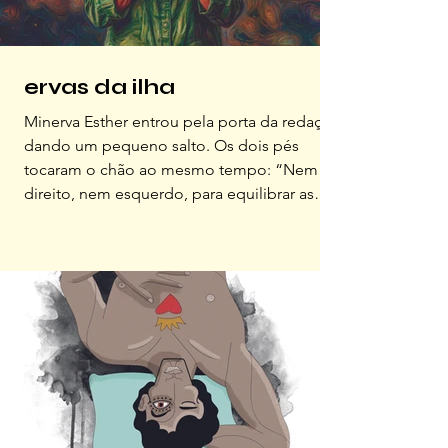
ervas da ilha
Minerva Esther entrou pela porta da redação
dando um pequeno salto. Os dois pés
tocaram o chão ao mesmo tempo: “Nem
direito, nem esquerdo, para equilibrar as
energias”, explicou, natural, como quem fala
de um hábito cotidiano. A conversa
aconteceu do lado de fora, no jardim. Antes
mesmo de começar, ela acendeu um
defumador natural feito de alecrim, arruda e
outras ervas protetoras. A fumaça densa
atravessou a mesa devagar enquanto ela
falava sobre intuição, sonhos, plantas me