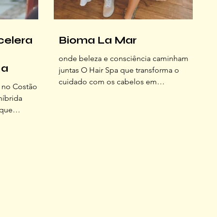
celera
Bioma La Mar
onde beleza e consciência caminham
da
juntas O Hair Spa que transforma o
cuidado com os cabelos em
a no Costão
experiência sensorial e compromisso
híbrida
com os biomas brasileiros Ela já tinha
 que
ouvido diversas amigas repetindo a
er
mesma frase. Era unânime: “ Nunca tive
iros dias de
o cabelo tão bem tratado, tão brilhoso,
do as luzes
tão bonito ”. Conseguiu um horário no
ar a
começo da tarde naquela quinta-feira. A
ntinho. O
semana tinha sido intensa, então
fundo se
decidiu fazer uma pausa estratégica.
onvidados e
Nada de esperar uma ocasião especial,
que reuniria
resolveu
rio natural