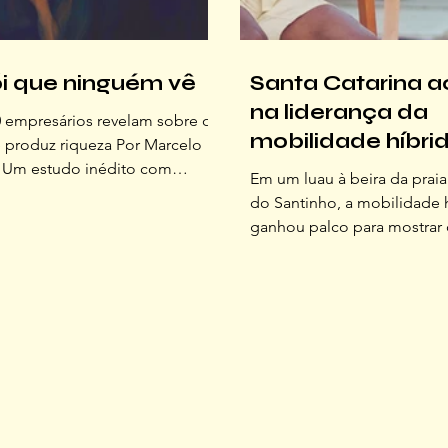
ói que ninguém vê
Santa Catarina a
na liderança da
 empresários revelam sobre o
mobilidade híbri
e produz riqueza Por Marcelo
Um estudo inédito com
Em um luau à beira da prai
 pequenas e médias empresas
do Santinho, a mobilidade 
põe a realidade de quem
ganhou palco para mostrar
 a economia, e paga um preço
tecnologia também pode s
uém conta Ele acorda antes do
experiência O sol dos prime
lve o problema do estoque
fevereiro se despedia quan
café. Atende o cliente que
do luau começaram a ilumin
 no WhatsApp enquanto leva
vegetação do Costão do Sa
ra escola. Chega na empresa e
som do mar quebrando ao 
que o funcionário faltou, que
misturava à conversa dos c
dor atrasou e que o caixa não
à expectativa de uma noite 
música, tecnologia e o cená