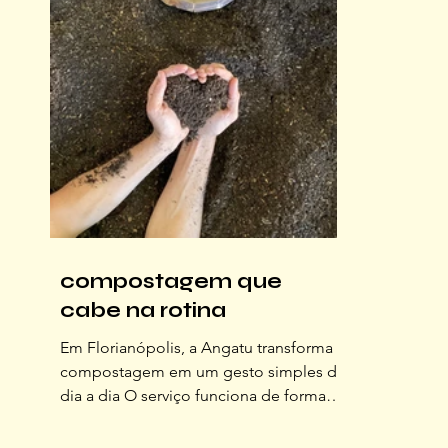
descobri que o voo liv
compostagem que
cabe na rotina
Em Florianópolis, a Angatu transforma a
compostagem em um gesto simples do
dia a dia O serviço funciona de forma
prática: você recebe um balde próprio
para armazenar resíduos orgânicos