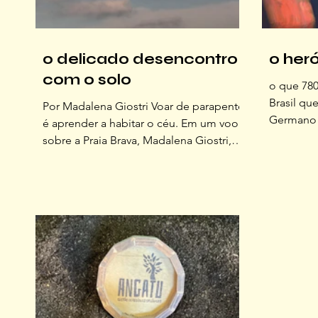
o delicado desencontro
o her
com o solo
o que 780
Brasil qu
Por Madalena Giostri Voar de parapente
Germano 
é aprender a habitar o céu. Em um voo
donos de
sobre a Praia Brava, Madalena Giostri,
(PME) ex
diretora comercial do OFFLINE,
sustenta
descobriu que voar exige menos
que ning
audácia e muito mais escuta. Abaixo,
sol. Reso
seu relato da experiência: Desde o mito
antes do 
grego de Ícaro, que desobedeceu o
reclamou
pai, voou perto demais do sol e
o filho p
derreteu suas asas de cera, a
descobre 
humanidade tenta decifrar esse impulso
o fornece
de tocar o céu. Séculos depois, no
fecha. M
norte da Ilha de Santa Catarina,