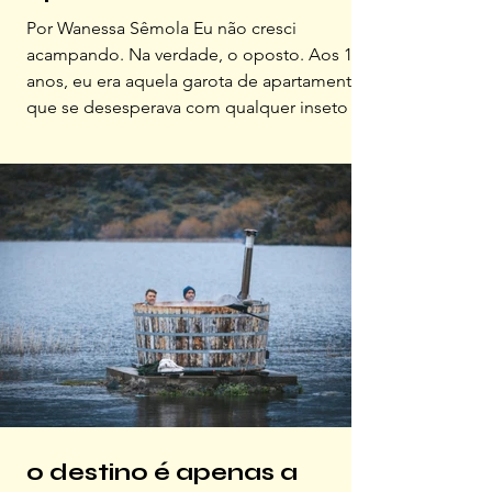
Por Wanessa Sêmola Eu não cresci
acampando. Na verdade, o oposto. Aos 18
anos, eu era aquela garota de apartamento
que se desesperava com qualquer inseto A
primeira vez que acampei foi a convite do
meu então namorado (hoje marido), em uma
praia do Rio de Janeiro, com barraca
emprestada e pouca estrutura. Choveu de
madrugada. A barraca estava furada, ficou
cheia de mosquitos e areia grudando em
um colchão que mais parecia uma esteira.
Não vi sentido algum em trocar minha cama
o destino é apenas a