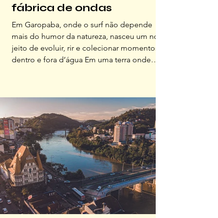
fábrica de ondas
Em Garopaba, onde o surf não depende
mais do humor da natureza, nasceu um novo
jeito de evoluir, rir e colecionar momentos
dentro e fora d’água Em uma terra onde
todo surfista aprende cedo que a natureza
nem sempre está de bom humor, a ideia de
ter ondas perfeitas à disposição soa quase
como ficção científica. Garopaba resolveu
brincar com essa lógica. Entre morros, vento
nordeste e aquela paixão antiga pelo mar,
surgiu um projeto que mistura ousadia,
tecnologia e um bocado d