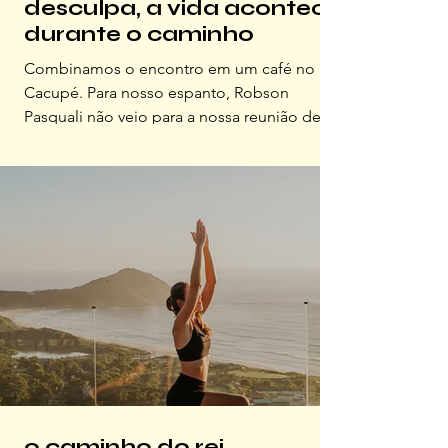
desculpa, a vida acontece
durante o caminho
Combinamos o encontro em um café no
Cacupé. Para nosso espanto, Robson
Pasquali não veio para a nossa reunião de
carro, ele pedalou de Blumenau até
Florianópolis exclusivamente para essa
conversa. Com um largo sorriso, nos
cumprimentou e pediu um suco com muito
gelo. Enquanto os cubos estalavam no
copo, o advogado, que trabalha desde os 13
anos, atleta de triathlon de longas distâncias
e profundo conhecedor da Patagônia
Argentina e Chilena, nos levou para as
latitudes do Sul
o caminho do rei