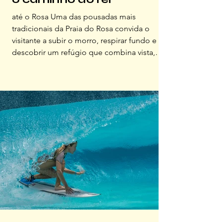
até o Rosa Uma das pousadas mais
tradicionais da Praia do Rosa convida o
visitante a subir o morro, respirar fundo e
descobrir um refúgio que combina vista,
conforto e história A Praia do Rosa sempre
teve algo de lenda. Antes de virar destino
conhecido, ela já era sonho. Uma faixa de
mar em forma de concha e pequenas
histórias sopradas pelo vento: de
pescadores, de viajantes, de surfi stas, de
famílias que chegaram para ficar. Entre essas
histórias, uma se tornou parte da pai