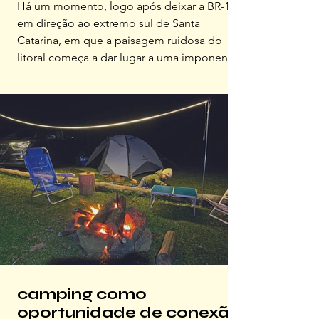
Há um momento, logo após deixar a BR-101
em direção ao extremo sul de Santa
Catarina, em que a paisagem ruidosa do
litoral começa a dar lugar a uma imponente
muralha de pedra verde A viagem até Praia
Grande é confortável para quem parte de
Florianópolis, livre de serras sinuosas ou
estradas complexas, sendo ideal para um
escape de final de semana ou feriado
prolongado. O destino final é uma imersão
na grandiosidade da região de Aparados da
Serra, onde o silêncio da terra é qu
camping como
oportunidade de conexão