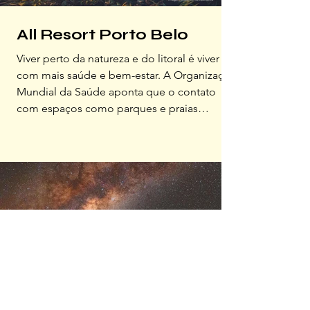
All Resort Porto Belo
Viver perto da natureza e do litoral é viver
com mais saúde e bem-estar. A Organização
Mundial da Saúde aponta que o contato
com espaços como parques e praias
melhora o humor, incentiva a prática de
esportes e fortalece as relações. Mais do
que qualidade de vida, esse jeito de viver
traduz o conceito de wellness: equilíbrio
entre corpo, mente e ambiente, inspirando
dias mais saudáveis, ativos e conectados. É
nesse cenário privilegiado que está o All
Resort Porto Belo, condom