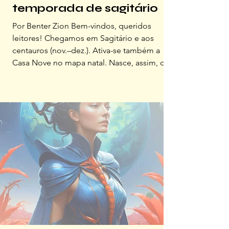
temporada de sagitário
Por Benter Zion Bem-vindos, queridos
leitores! Chegamos em Sagitário e aos
centauros (nov.–dez.). Ativa-se também a
Casa Nove no mapa natal. Nasce, assim, o
momento da busca por sabedoria e
autoconhecimento. É o Hierofante no Tarô:
o guardião dos conhecimentos secretos e
arcanos, símbolo de sabedoria, tradição,
orientação espiritual e da conexão entre o
mundo material e o espiritual. Representa a
importância de seguir regras e estruturas
estabelecidas, bem como a busca por co