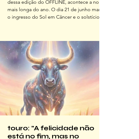
dessa edição do OFFLINE, acontece a noite
mais longa do ano. O dia 21 de junho marca
o ingresso do Sol em Câncer e o solstício de
inverno, às 5h25 da manhã. Mais do que um
evento astronômico, este é um convite para
olharmos para dentro Na astrologia, os
signos são divididos de acordo com as
estações do ano, espelhando os ciclos da
natureza. Há os signos que estão no início
das estações, chamados de cardinais, e a
eles é dada a tarefa de in
touro: "A felicidade não
está no fim, mas no