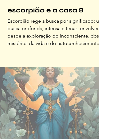
escorpião e a casa 8
Escorpião rege a busca por significado: uma
busca profunda, intensa e tenaz, envolvendo
desde a exploração do inconsciente, dos
mistérios da vida e do autoconhecimento,
ao confronto dos aspectos mais sombrios e
desafiadores da existência. Essa busca é
marcada por um ciclo constante de morte,
renascimento, entrega, desapego e
transformações, onde o indivíduo é
impulsionado a enfrentar medos e superar
crises para ressurgir mais forte, como a
Fênix, outra imagem que pode sinteti