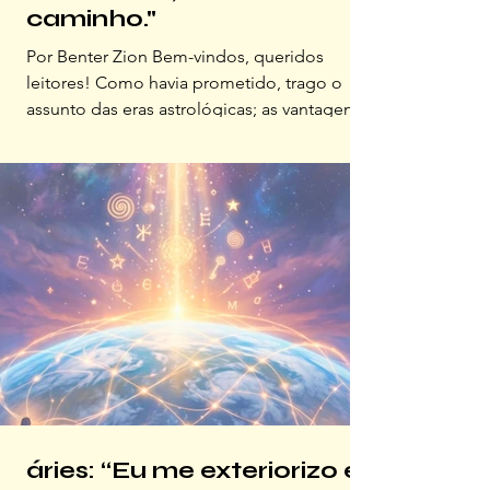
caminho."
Por Benter Zion Bem-vindos, queridos
leitores! Como havia prometido, trago o
assunto das eras astrológicas; as vantagens
de estudá-las são a perspectiva ampla sobre
a evolução da consciência coletiva e as
ferramentas práticas que oferecem para
navegar nas mudanças tanto sociais quanto
pessoais. Só para que estejamos
sintonizados, situo que estamos atualmente
na Era de Peixes e transitamos em direção
da Era de Aquário. Senta que lá vem
história… As eras astrológicas são períod
áries: “Eu me exteriorizo e,