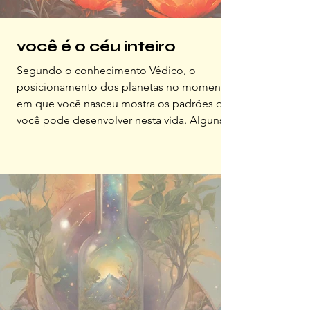
você é o céu inteiro
Segundo o conhecimento Védico, o
posicionamento dos planetas no momento
em que você nasceu mostra os padrões que
você pode desenvolver nesta vida. Alguns
desses padrões você chama, hoje, de
desafios (hábitos que não te servem mais,
medos difíceis de superar) e outros são
como “super-poderes”...