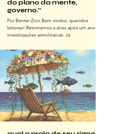
do plano da mente,
governo.”
Por Benter Zion Bem vindos, queridos
leitores! Retornamos a áries após um ano de
investigações astrológicas. Já
compreendemos mais plenamente todos os
signos e, agora que sabemos um pouco
mais, vamos aprofundar – como diria
Sócrates – aproveitando a presença do sol
novamente em áries para iniciar novas
aventuras do conhecimento e apreciar com
mais sabedoria esse momento tão intenso
em nosso planeta. “ Quando a situação for
boa, desfrute-a; quando a situação for ruim,
transfor
qual a praia do seu signo