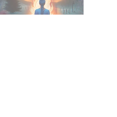
a paz interior é a chave
para a paz mundial
Dia 20 de junho de 2025, às 23:42h abre o
Solstício de inverno com o sol em CÂNCER.
Este solstício de inverno será um convite
para sermos mestres de nós mesmos: a paz
interior sendo a chave para a paz mundial.
Ele nos alerta que não basta
entender/pensar o propósito, precisamos o
sentir em cada passo, em cada gole de chá.