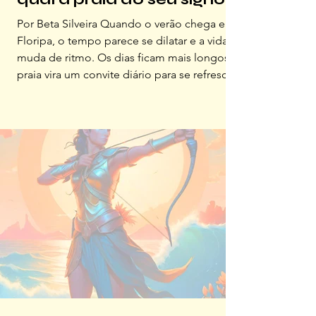
Por Beta Silveira Quando o verão chega em
Floripa, o tempo parece se dilatar e a vida
muda de ritmo. Os dias ficam mais longos, a
praia vira um convite diário para se refrescar,
colocar o pé na areia, se nutrir dessa
atmosfera solar, encontrar os amigos, se
exercitar e deixar tudo fluir num compasso
mais leve, alegre e aberto a novas
experiências. Astrologicamente, a estação
começa dia 21 de dezembro, com o Sol em
Capricórnio, lembrando que prazer e
disciplina podem caminhar