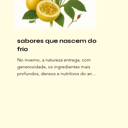
sabores que nascem do
frio
No inverno, a natureza entrega, com
generosidade, os ingredientes mais
profundos, densos e nutritivos do ano.
Raízes, sementes, frutos de acidez viva,
peixes que chegam com o mar frio…
todos ganham espaço na cozinha. Para
comemorar essa estação, o Jornal
OFFLINE escolheu quatro ingredientes
que representam a beleza e o sabor do
inverno. Com eles, criamos receitas que