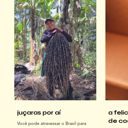
gastronômico que reúne quatro
praia, po
operações diferentes, mas conectadas
já tinha r
pela mesma essência: Cumbuca,
trabalho 
Forneria Cumbuca, Cumbuca Café e
tainha br
Padoca do Buca. Fonte: acervo pessoal
falava em
A con
só! Era m
juçaras por aí
a fel
de co
Você pode atravessar o Brasil para