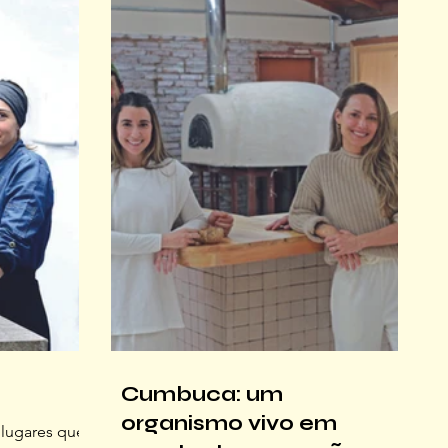
meu pedido nem precisa ser explicado.
e tudo, um
Vem sendo assim há muito tempo...
ra
Fonte: Huan Gomes Frequento a
rofundo
Floripão desde quando ela abriu, em
olher Narbal
2007. Isso importa, porque naqu
sa capa de
Cumbuca: um
organismo vivo em
 lugares que