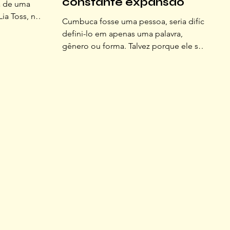
constante expansão
a de uma
a Toss, no
Cumbuca fosse uma pessoa, seria difícil
es espaços
defini-lo em apenas uma palavra,
a simples,
gênero ou forma. Talvez porque ele seja
ia e Pedro.
feito de muitas vozes, muitos olhares e
 por
muitas mãos. Entre o cheiro de pão
rigem
fresco e o café moído na hora, o
pravam para
Cumbuca é um organismo vivo,
 poucos,
pulsante, que respira coletividade.
 com os
riam de
foi