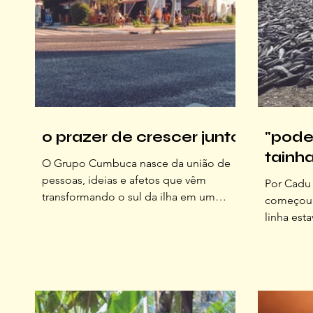
o prazer de crescer junto
"pode
tainh
O Grupo Cumbuca nasce da união de
pessoas, ideias e afetos que vêm
Por Cadu 
transformando o sul da ilha em um
começou 
verdadeiro ecossistema gastronômico
linha est
O que começou há cinco anos como
manezinho
um restaurante com olhar atento para
amigo do
comida de verdade, pequenos
claro: hor
produtores e hospitalidade, hoje se
para o ex
transforma oficialmente em um grupo
Carol de