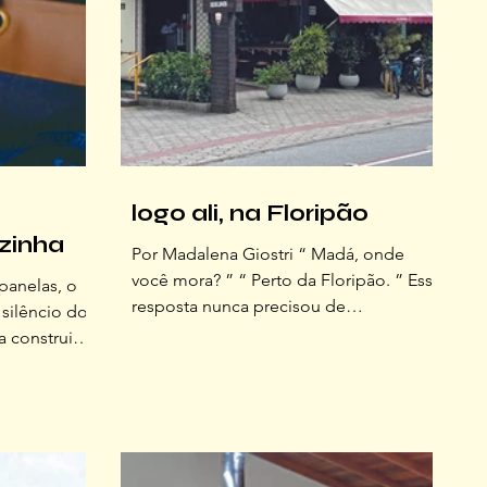
logo ali, na Floripão
zinha
Por Madalena Giostri “ Madá, onde
você mora? ” “ Perto da Floripão. ” Essa
panelas, o
resposta nunca precisou de
 silêncio do
complemento. A Floripão é referência
a construiu
geográfica no sul da ilha Às sete da
 os ciclos
manhã, quando o cheiro do pão
sta edição
quentinho atravessa a rua antes mesmo
 virou
da porta abrir, eu sei que o dia
la como o
começou. Com um bom dia caloroso,
ar e por