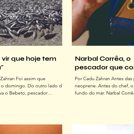
 vir que hoje tem
Narbal Corrêa, o
a"
pescador que co
Zahran Foi assim que
Por Cadu Zahran Antes das 
o domingo. Do outro lado da
neoprene. Antes do chef, o
ava o Bebeto, pescador
fundo do mar. Narbal Corrê
 raiz da Lagoinha do Norte e
sua gastronomia observando
 Jornal OFFLINE. O recado era
do peixe e do vento sul. Ne
a de juntar a família e partir
de inverno, o pescador que
tremo norte da Ilha. Fonte:
referência na cozinha reve
l Lama Quando pisamos na
mergulho moldou seu palad