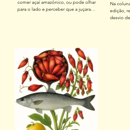
comer açaí amazônico, ou pode olhar
Na colun
para o lado e perceber que a juçara
edição, 
cresce aqui, no nosso quintal. Enquanto
desvio de
muitos alimentos viajam milhares de
comida, v
quilômetros até chegar ao prato, esse
convenham
fruto sustenta agricultores familiares,
gente ne
mantém a Mata Atlântica viva e pede
só preci
outra forma de se relacionar com a
organizar 
comida Nativa da Mata Atlântica, a
lembramo
palmeira juçara quase desapareceu do
Lagoa da
nosso território por causa da extração
duas unid
ilegal do palmito. Durante décadas, o
gostoso d
Novo Cam
fundador