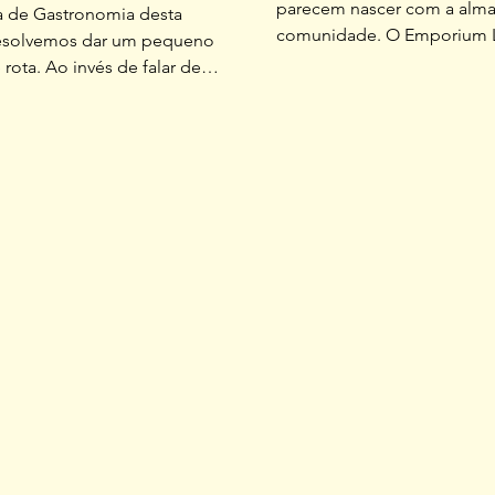
parecem nascer com a alm
a de Gastronomia desta
comunidade. O Emporium Li
resolvemos dar um pequeno
Canto da Lagoa, é um dess
 rota. Ao invés de falar de
A história começou de form
amos falar de drinks. Porque,
dentro da própria casa de L
os, no verão, às vezes, a
O casal sempre teve paixão
m sabe se está com fome ou
produtos orgânicos e de o
sando de um gole gelado para
conhecida. No início, com
as ideias. Foi aí que
consumo próprio, mas, aos
s do Bossa Drinks, nascido na
começaram a compartilhar
 Conceição e expandido à
vizinhos aquilo que descob
ades: a original, lá no clima
especial. O passo seguinte 
o LayBack Park, e a outra no
aperfeiçoar a técnica, para i
peche, no Galeria. As
as defendem qu