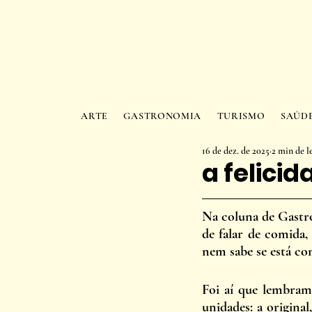
ARTE
GASTRONOMIA
TURISMO
SAÚD
16 de dez. de 2025
2 min de l
a felici
Na coluna de Gastro
de falar de comida,
nem sabe se está co
Foi aí que lembram
unidades: a origina