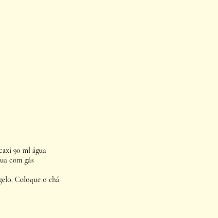
caxi 90 ml água 
gua com gás
lo. Coloque o chá 