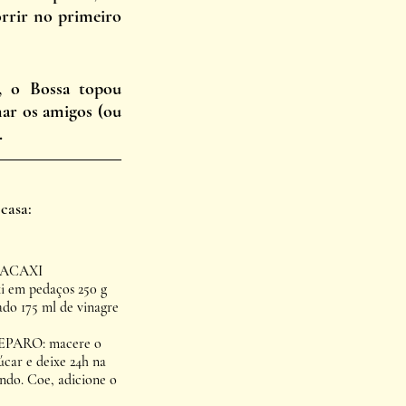
rrir no primeiro 
, o Bossa topou 
nar os amigos (ou 
.
 casa:
BACAXI
i em pedaços 250 g 
ado 175 ml de vinagre
ARO: macere o 
car e deixe 24h na 
ndo. Coe, adicione o 