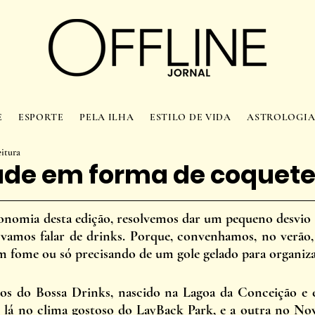
E
ESPORTE
PELA ILHA
ESTILO DE VIDA
ASTROLOGI
eitura
dade em forma de coquete
nomia desta edição, resolvemos dar um pequeno desvio d
 vamos falar de drinks. Porque, convenhamos, no verão, à
m fome ou só precisando de um gole gelado para organizar 
os do Bossa Drinks, nascido na Lagoa da Conceição e e
l, lá no clima gostoso do LayBack Park, e a outra no N