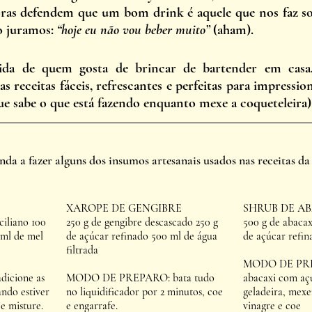
ras defendem que um bom drink é aquele que nos faz so
 juramos: 
“hoje eu não vou beber muito” 
(aham). 
 vida de quem gosta de brincar de bartender em casa
 receitas fáceis, refrescantes e perfeitas para impressio
ue sabe o que está fazendo enquanto mexe a coqueteleira)
nda a fazer alguns dos insumos artesanais usados nas receitas da
XAROPE DE GENGIBRE
SHRUB DE A
ciliano 100 
250 g de gengibre descascado 250 g 
500 g de abacax
 ml de mel
de açúcar refinado 500 ml de água 
de açúcar refin
filtrada
MODO DE PREP
cione as 
MODO DE PREPARO: bata tudo 
abacaxi com açú
ndo estiver 
no liquidificador por 2 minutos, coe 
geladeira, mexe
e misture. 
e engarrafe.
vinagre e coe