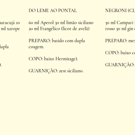
DO LEME AO PONTAL
NEGRONI (CL
aracujá 10 
60 ml Aperol 30 ml limão siciliano 
30 ml Campari 
 ml xarope 
20 ml Frangélico (licor de avelã)
rosso 30 ml gin
PREPARO: batido com dupla 
PREPARO: mex
upla 
coagem.
COPO: baixo co
COPO: baixo Hermitage).
.
GUARNIÇÃO: ze
GUARNIÇÃO: zest siciliano.