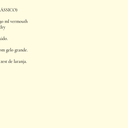
ÁSSICO)
30 ml vermouth 
 dry
ido.
m gelo grande.
st de laranja.