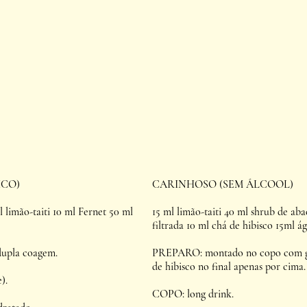
ICO)
CARINHOSO (SEM ÁLCOOL)
 limão-taiti 10 ml Fernet 50 ml 
15 ml limão-taiti 40 ml shrub de aba
filtrada 10 ml chá de hibisco 15ml á
upla coagem.
PREPARO: montado no copo com ge
de hibisco no final apenas por cima.
).
COPO: long drink.