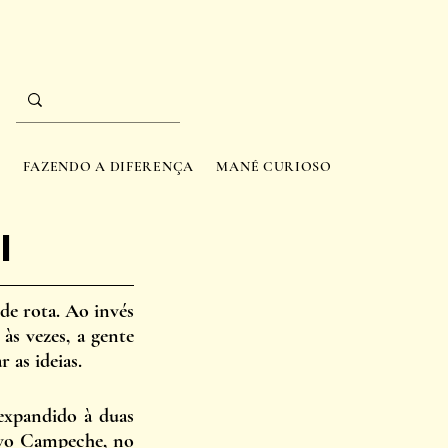
A
FAZENDO A DIFERENÇA
MANÉ CURIOSO
l
e rota. Ao invés 
s vezes, a gente 
as ideias. 
xpandido à duas 
ovo Campeche, no 