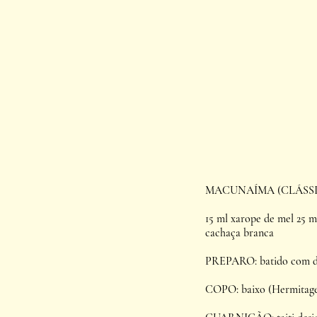
MACUNAÍMA (CLÁSS
15 ml xarope de mel 25 ml
cachaça branca
PREPARO: batido com d
COPO: baixo (Hermitage