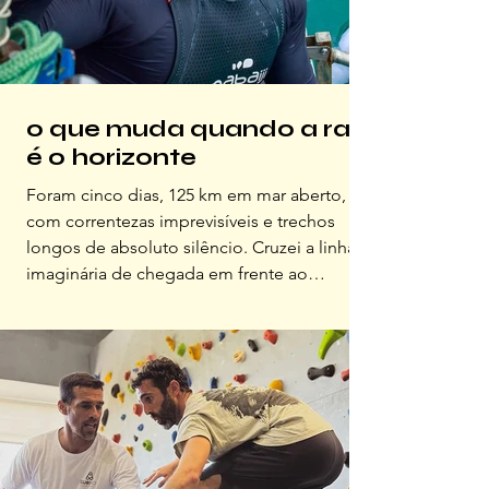
o que muda quando a raia
é o horizonte
Foram cinco dias, 125 km em mar aberto,
com correntezas imprevisíveis e trechos
longos de absoluto silêncio. Cruzei a linha
imaginária de chegada em frente ao
Ostradamus, debaixo de aplausos, abraços e
lágrimas. Um momento que nunca vai sair
do meu corpo. Essa travessia já havia sido
feita por uma mulher, a Dailza Damas, em
2000, ao longo de 13 dias. Em 2022, ao
completá-la em cinco dias consecutivos, me
tornei o primeiro homem a dar a volta
completa na ilha nadando solo. Bat