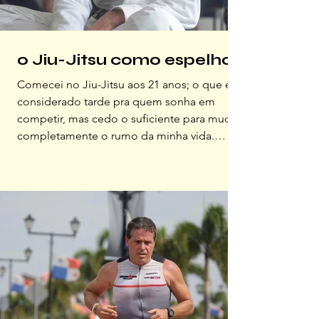
o Jiu-Jitsu como espelho
Comecei no Jiu-Jitsu aos 21 anos; o que é
considerado tarde pra quem sonha em
competir, mas cedo o suficiente para mudar
completamente o rumo da minha vida.
Entrei numa academia buscando segurança.
Queria me sentir mais forte, saber me
defender, encontrar autocontrole. Mas o que
encontrei foi algo muito maior...