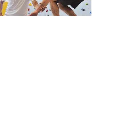
treinamento conectado
Entre suor, música e adrenalina, finalizei um
treino daqueles e sentei para bater um papo
com o mestre e amigo Felipe Reis. Falamos
sobre a história do Clubinho, sua vida em
Floripa e o que faz desse lugar uma
experiência única. COMO VOCÊ ADAPTA O
SEU CONHECIMENTO SOBRE ESPORTES E
ATLETAS DE ALTO DESEMPENHO PARA OS
ALUNOS QUE TREINAM COM VOCÊ? Eu
acredito que, antes de qualquer coisa, todos
somos seres humanos, cada um com sua
própria individualidade. E essa