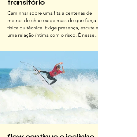
transitório
Caminhar sobre uma fita a centenas de
metros do chão exige mais do que força
física ou técnica. Exige presença, escuta e
uma relação íntima com o risco. É nesse
espaço em que Rafael Bridi se equilibra com
maestria. Atleta profissional de highline – e
um dos principais nomes do esporte no
Brasil e no mundo –, o manezinho leva o
slackline das praças e costões de
Florianópolis a cenários extremos e projetos
de alcance internacional, sempre
investigando os limites do corpo e da m
flow contínuo e joelinho