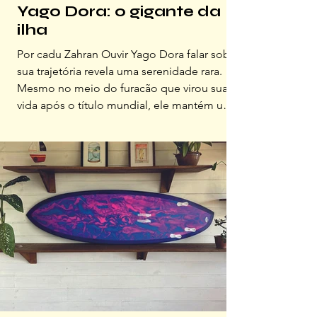
Yago Dora: o gigante da
ilha
Por cadu Zahran Ouvir Yago Dora falar sobre
sua trajetória revela uma serenidade rara.
Mesmo no meio do furacão que virou sua
vida após o título mundial, ele mantém um
tom centrado, maduro e tranquilo, como
quem lida com a pressão desde sempre.
Sua postura reflete uma fidelidade única às
suas raízes e ao estilo de vida da ilha. Para
alguém apaixonado por surf, como eu, Yago
encarna uma autenticidade moldada pela
cultura do esporte e pela força da base
familiar, que o mantém c