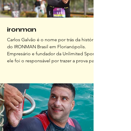
ironman
Carlos Galvão é o nome por trás da história
do IRONMAN Brasil em Florianópolis.
Empresário e fundador da Unlimited Sports,
ele foi o responsável por trazer a prova para
a ilha e transformá-la em um dos maiores
eventos esportivos do país. Em uma
conversa exclusiva, o Jornal OFFLINE falou
com Galvão sobre as histórias de superação
que marcaram sua trajetória; adentrando o
tema da relação entre o IRONMAN e nossa
ilha, assim como a cultura que a prova
espalhou pela cidade.