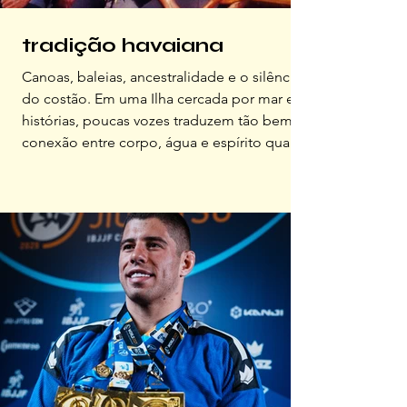
tradição havaiana
Canoas, baleias, ancestralidade e o silêncio
do costão. Em uma Ilha cercada por mar e
histórias, poucas vozes traduzem tão bem a
conexão entre corpo, água e espírito quanto
Alexey. Fundador da escola KANALOA, e
referência nacional em canoagem havaiana,
ele remou por canais sagrados do Havaí,
naufragou duas vezes nas águas de Floripa e
já trocou olhares com baleias e arco-íris.
Nesta entrevista, ele compartilha sua
trajetória, vivências e aprendizados no
caminho da canoa.