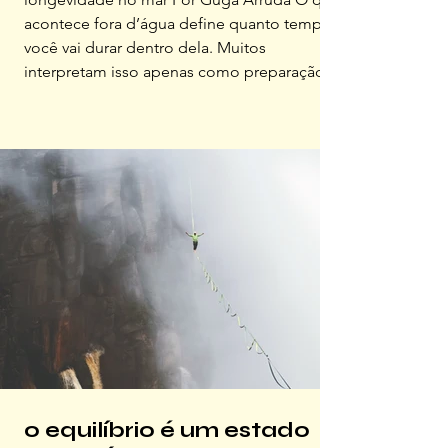
acontece fora d’água define quanto tempo
você vai durar dentro dela. Muitos
interpretam isso apenas como preparação
física ou alimentação, fatores fundamentais,
mas o que desejo realmente transmitir é
que, para ter longevidade no mar, o fator
primordial é um mindset de evolução
contínua É preciso acreditar que o surfe
pode ser aprimorado em qualquer idade,
rompendo as barreiras mentais que o tempo
tenta nos impor. No meu caso, após os
o equilíbrio é um estado