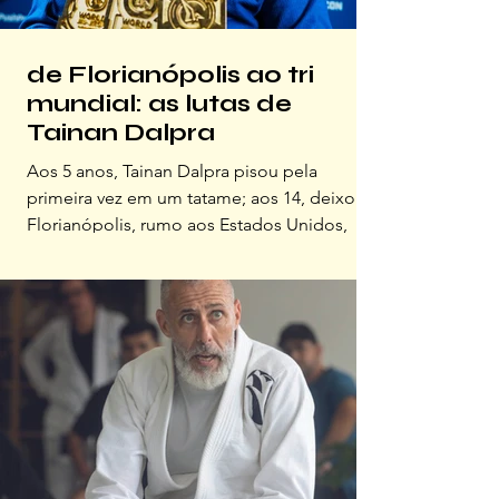
de Florianópolis ao tri
mundial: as lutas de
Tainan Dalpra
Aos 5 anos, Tainan Dalpra pisou pela
primeira vez em um tatame; aos 14, deixou
Florianópolis, rumo aos Estados Unidos,
com um kimono na mala e um sonho na
cabeça; aos 20, já era campeão mundial
faixa-preta. Hoje, aos 24, referência mundial
e inspiração para uma geração inteira de
atletas, carrega três títulos mundiais na
categoria mais disputada do jiu-jitsu e um
legado que só cresce.