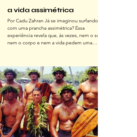
a vida assimétrica
Por Cadu Zahran Já se imaginou surfando
com uma prancha assimétrica? Essa
experiência revela que, às vezes, nem o surf,
nem o corpo e nem a vida pedem uma
perfeição simétrica Este ano realizei um
desejo antigo de surfar ondas perfeitas
numa prancha assimétrica. Foi o Felippe dal
Piero, meu amigo e colecionador de shapes
pouco convencionais, quem insistiu para
que eu experimentasse uma das suas na
nossa última viagem. Na primeira onda, senti
algo que nunca tinha sentido: a pra