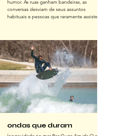
humor. As ruas ganham bandeiras, as
conversas desviam de seus assuntos
habituais e pessoas que raramente assistem
a uma partida de futebol começam a discutir
escalações, esquemas táticos e possíveis
adversários. A Copa do Mundo tem esse
poder raro de atravessar bolhas e ocupar um
espaço que parece cada vez mais escasso: o
do sentimento coletivo. Fonte: Huan Gomes
Vivemos uma época em que quase tudo nos
separa, sejam opiniões política
ondas que duram
longevidade no mar Por Guga Arruda O que