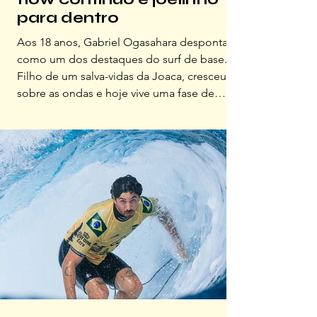
para dentro
Aos 18 anos, Gabriel Ogasahara desponta
como um dos destaques do surf de base.
Filho de um salva-vidas da Joaca, cresceu
sobre as ondas e hoje vive uma fase de
aprimoramento e foco competitivo,
abdicando, com tranquilidade meditativa,
de muitas coisas da adolescência para estar
onde mais ama: no mar. Floripa acompanha
de perto e deposita suas fichas nesse
talento CONTA SOBRE COMO É CRESCER
EM FLORIANÓPOLIS, COM O MAR COMO
QUINTAL E UM PAI SALVA-VIDAS? O
trabalho do meu pai me