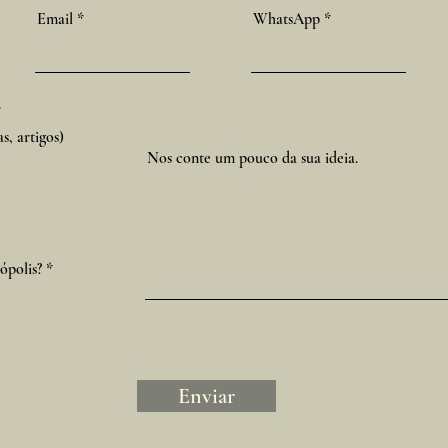
Email
WhatsApp
O
*
b
s, artigos)
r
i
Nos conte um pouco da sua ideia.
g
a
t
ó
r
i
O
ópolis?
*
o
b
r
i
g
a
t
ó
Enviar
r
i
o