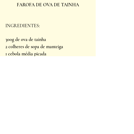
FAROFA DE OVA DE TAINHA
INGREDIENTES: 
300g de ova de tainha 
2 colheres de sopa de manteiga 
1 cebola média picada 
2 dentes de alho picados 
1 xícara de farinha de mandioca 
Sal a gosto 
Pimenta-do-reino a gosto 
2 colheres de sopa de coentro fresco picado
MODO DE PREPARO: 
Retire eventuais resíduos de sangue das ovas 
e cozinhe-as rapidamente em água fervente. 
Escorra, deixe amornar, tire a pele e corte 