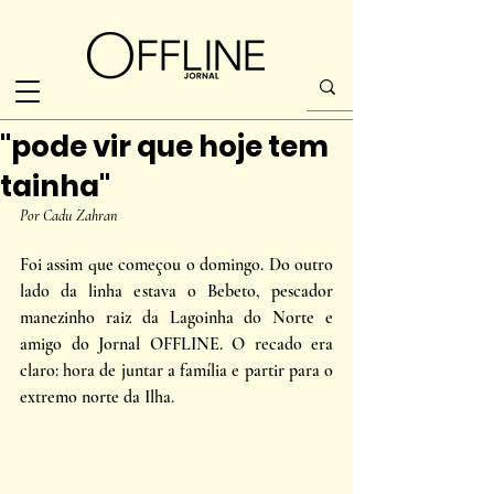
"pode vir que hoje tem
tainha"
Por Cadu Zahran
Foi assim que começou o domingo. Do outro 
lado da linha estava o Bebeto, pescador 
manezinho raiz da Lagoinha do Norte e 
amigo do Jornal OFFLINE. O recado era 
claro: hora de juntar a família e partir para o 
extremo norte da Ilha. 