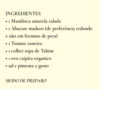
INGREDIENTES
• 1 Mandioca amarela ralada
• 1 Abacate maduro (de preferência redondo 
e não em formato de pera)
• 1 Tomate rasteiro
• 1 colher sopa de Tahine
• 1 ovo caipira organico
• sal e pimenta a gosto
MODO DE PREPARO 
O tempo faz sua parte
Rale a mandioca e coloque-a em uma tigela 
com bastante água. Leve à geladeira e deixe 
descansar por dois dias. Esse processo separa 
o amido e melhora a textura da tapioca.