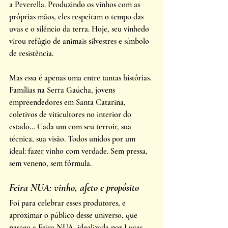
a Peverella. Produzindo os vinhos com as 
próprias mãos, eles respeitam o tempo das 
uvas e o silêncio da terra. Hoje, seu vinhedo 
virou refúgio de animais silvestres e símbolo 
de resistência.
Mas essa é apenas uma entre tantas histórias. 
Famílias na Serra Gaúcha, jovens 
empreendedores em Santa Catarina, 
coletivos de viticultores no interior do 
estado… Cada um com seu terroir, sua 
técnica, sua visão. Todos unidos por um 
ideal: fazer vinho com verdade. Sem pressa, 
sem veneno, sem fórmula.
Feira NUA: vinho, afeto e propósito
Foi para celebrar esses produtores, e 
aproximar o público desse universo, que 
nasceu a Feira NUA, idealizada por Lucas 