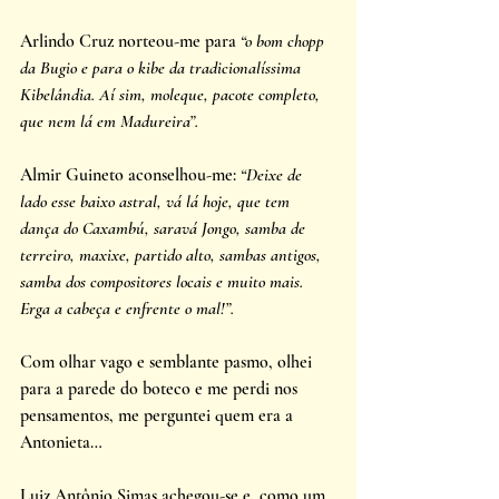
Arlindo Cruz norteou-me para 
“o bom chopp 
da Bugio e para o kibe da tradicionalíssima 
Kibelândia. Aí sim, moleque, pacote completo, 
que nem lá em Madureira”. 
Almir Guineto aconselhou-me: 
“Deixe de 
lado esse baixo astral, vá lá hoje, que tem 
dança do Caxambú, saravá Jongo, samba de 
terreiro, maxixe, partido alto, sambas antigos, 
samba dos compositores locais e muito mais. 
Erga a cabeça e enfrente o mal!”. 
Com olhar vago e semblante pasmo, olhei 
para a parede do boteco e me perdi nos 
pensamentos, me perguntei quem era a 
Antonieta… 
Luiz Antônio Simas achegou-se e, como um 