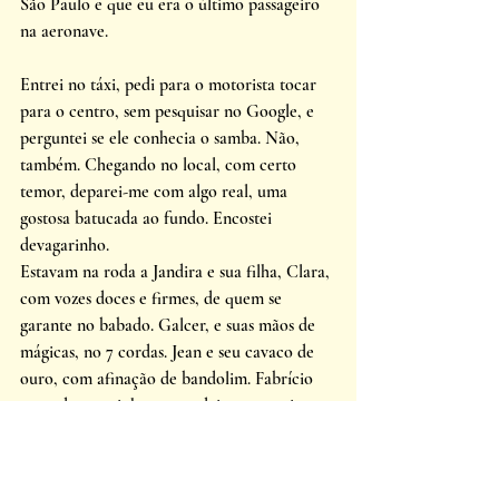
São Paulo e que eu era o último passageiro 
na aeronave. 
Entrei no táxi, pedi para o motorista tocar 
para o centro, sem pesquisar no Google, e 
perguntei se ele conhecia o samba. Não, 
também. Chegando no local, com certo 
temor, deparei-me com algo real, uma 
gostosa batucada ao fundo. Encostei 
devagarinho. 
Estavam na roda a Jandira e sua filha, Clara, 
com vozes doces e firmes, de quem se 
garante no babado. Galcer, e suas mãos de 
mágicas, no 7 cordas. Jean e seu cavaco de 
ouro, com afinação de bandolim. Fabrício 
regendo a cozinha no pandeiro e na caixa. 
Dôga e toda sua elegância na conga. Banana 
no surdo, batimentos firmes de um coração 
valente. Giovana chorando feliz na cuíca. E 