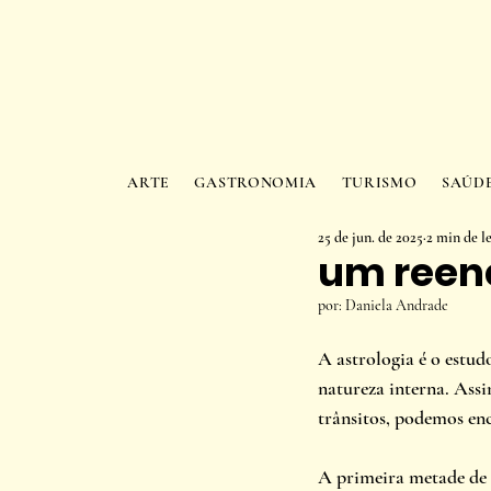
ARTE
GASTRONOMIA
TURISMO
SAÚD
25 de jun. de 2025
2 min de l
um reenc
por: Daniela Andrade
A astrologia é o estud
natureza interna. As
trânsitos, podemos en
A primeira metade de 2