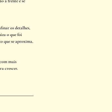
 à frente e se 
inar os detalhes, 
iza o que foi 
clo que se aproxima.
 com mais 
ra crescer.