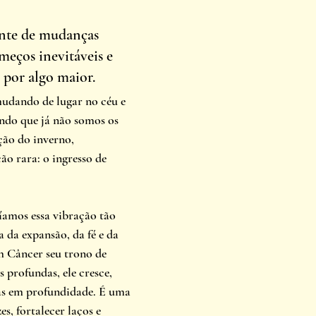
te de mudanças 
meços inevitáveis e 
 por algo maior. 
udando de lugar no céu e 
ando que já não somos os 
ão do inverno, 
o rara: o ingresso de 
íamos essa vibração tão 
ta da expansão, da fé e da 
m Câncer seu trono de 
profundas, ele cresce, 
as em profundidade. É uma 
s, fortalecer laços e 