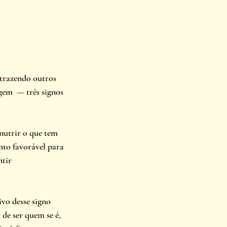
trazendo outros 
gem  — três signos 
nutrir o que tem 
nto favorável para 
tir 
vo desse signo 
de ser quem se é, 