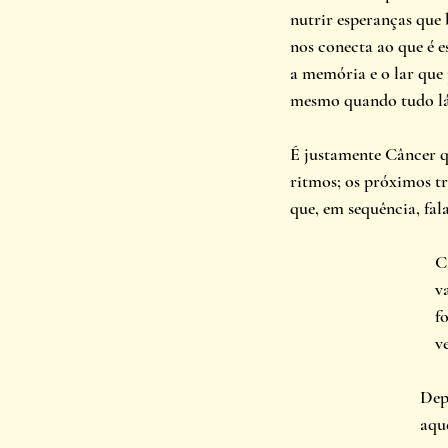
nutrir esperanças que
nos conecta ao que é es
a memória e o lar que 
mesmo quando tudo lá 
É justamente Câncer q
ritmos; os próximos tr
que, em sequência, fal
C
v
f
v
Depo
aque