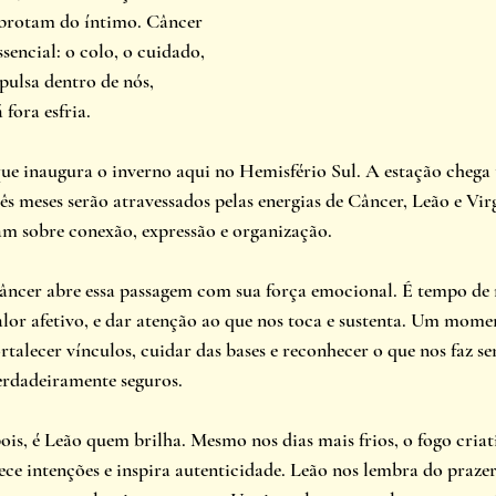
 brotam do íntimo. Câncer 
sencial: o colo, o cuidado, 
pulsa dentro de nós, 
fora esfria.
ue inaugura o inverno aqui no Hemisfério Sul. A estação chega 
ês meses serão atravessados pelas energias de Câncer, Leão e Vir
am sobre conexão, expressão e organização.
âncer abre essa passagem com sua força emocional. É tempo de 
alor afetivo, e dar atenção ao que nos toca e sustenta. Um mome
ortalecer vínculos, cuidar das bases e reconhecer o que nos faz sen
erdadeiramente seguros.
is, é Leão quem brilha. Mesmo nos dias mais frios, o fogo criati
ce intenções e inspira autenticidade. Leão nos lembra do prazer 