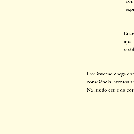
com
exp
Ence
ajus
vivi
Este inverno chega co
consciência, atentos a
Na luz do céu e do co