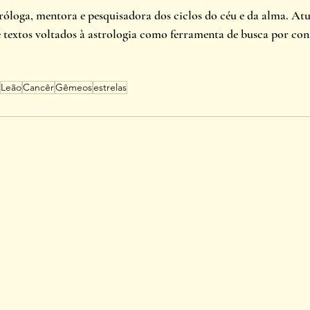
róloga, mentora e pesquisadora dos ciclos do céu e da alma. At
 textos voltados à astrologia como ferramenta de busca por cons
Leão
Cancêr
Gêmeos
estrelas