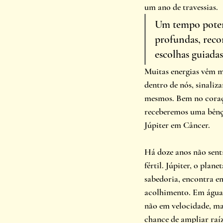
um ano de travessias. 
Um tempo poten
profundas, reco
escolhas guiadas
Muitas energias vêm m
dentro de nós, sinaliz
mesmos. Bem no coraç
receberemos uma bênçã
Júpiter em Câncer.
Há doze anos não sent
fértil. Júpiter, o plane
sabedoria, encontra e
acolhimento. Em águas 
não em velocidade, m
chance de ampliar raíze