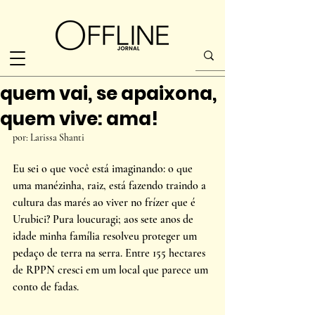
quem vai, se apaixona,
quem vive: ama!
por: Larissa Shanti
Eu sei o que você está imaginando: o que 
uma manézinha, raiz, está fazendo traindo a 
cultura das marés ao viver no frízer que é 
Urubici? Pura loucuragi; aos sete anos de 
idade minha família resolveu proteger um 
pedaço de terra na serra. Entre 155 hectares 
de RPPN cresci em um local que parece um 
conto de fadas.