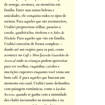
de sossego, aventura, ou memórias em 
família. Entre suas tantas belezas e 
unicidades, ele conquista todos os tipos de 
turistas. Para aqueles que são aventureiros, 
Urubici proporciona trilhas, passeios a 
cavalo, quadriciclos, tirolesas e o 
Salto de 
Pêndulo
. Para aqueles que vão em família, 
Urubici entretém de forma completa — 
dando até um respiro para os pais, como 
acontece no 
Café e Mini-fazenda Guardião do 
Avencal 
onde as crianças podem aproveitar 
para ver ovelhas, vaquinhas, cavalos e 
inscrições rupestres enquanto você toma um 
bom café. E para aqueles que buscam um 
momento em casal, Urubici tanto deslumbra 
com paisagens românticas, como o 
Jardim 
Secreto
, quando te ganha com a intimidade 
dos chalés incrustados na montanha e na 