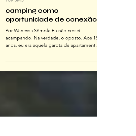
TURISMO
camping como
oportunidade de conexão
Por Wanessa Sêmola Eu não cresci
acampando. Na verdade, o oposto. Aos 18
anos, eu era aquela garota de apartamento
que se desesperava com qualquer inseto A
primeira vez que acampei foi a convite do
meu então namorado (hoje marido), em uma
praia do Rio de Janeiro, com barraca
emprestada e pouca estrutura. Choveu de
madrugada. A barraca estava furada, ficou
cheia de mosquitos e areia grudando em