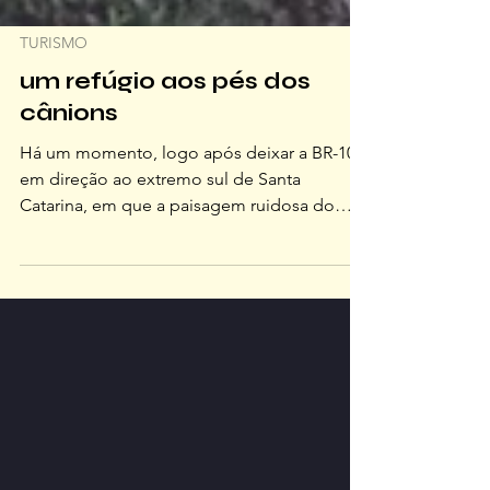
TURISMO
um refúgio aos pés dos
cânions
Há um momento, logo após deixar a BR-101
em direção ao extremo sul de Santa
Catarina, em que a paisagem ruidosa do
litoral começa a dar lugar a uma imponente
muralha de pedra verde A viagem até Praia
Grande é confortável para quem parte de
Florianópolis, livre de serras sinuosas ou
estradas complexas, sendo ideal para um
escape de final de semana ou feriado
prolongado. O destino final é uma imersão
na grandiosidade da região de Aparados da