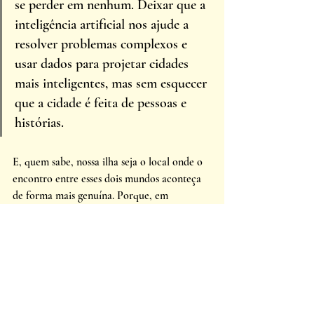
se perder em nenhum. Deixar que a 
inteligência artificial nos ajude a 
resolver problemas complexos e 
usar dados para projetar cidades 
mais inteligentes, mas sem esquecer 
que a cidade é feita de pessoas e 
histórias. 
E, quem sabe, nossa ilha seja o local onde o 
encontro entre esses dois mundos aconteça 
de forma mais genuína. Porque, em 
Florianópolis, o futuro pode até falar a 
linguagem da tecnologia, mas o coração da 
ilha continua batendo no compasso da maré.
Posts recentes
Ver tudo