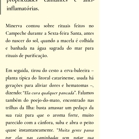
inflamatórias. 
Minerva contou sobre rituais feitos no 
Campeche durante a Sexta-feira Santa, antes 
do nascer do sol, quando a macela é colhida 
e banhada na água sagrada do mar para 
rituais de purificação. 
Em seguida, tirou do cesto a erva-baleeira – 
planta típica do litoral catarinense, usada há 
gerações para aliviar dores e hematomas –, 
dizendo: “
Ela cura qualquer pancada
”. Falamos 
também do poejo-do-mato, encontrado nas 
trilhas da Ilha: basta amassar um pedaço da 
sua raiz para que o aroma forte, muito 
parecido com a cânfora, suba e abra o peito 
quase instantaneamente. “
Muita gente passa 
por elas nas caminhadas sem notar sua 