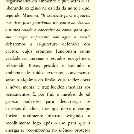
negatividades do ambiente e purificam o ar, 
liberando oxigênio na calada da noite e que, 
segundo Minerva, “
É excelente para o quarto, 
mas deve ficar guardando um canto do cômodo, 
e nunca colada à cabeceira da cama, para que 
sua energia imponente não agite o sono.
”; 
debatemos a arquitetura defensiva dos 
cactos, cujos espinhos funcionam como 
verdadeiras antenas e escudos energéticos, 
rebatendo fluxos pesados e isolando o 
ambiente de ruídos externos; conversamos 
sobre a alquimia do limão, cuja acidez corta 
a névoa mental e traz lucidez imediata aos 
pensamentos. E, por fim, o mistério do sal 
grosso: poderoso para descarregar os 
excessos da alma, mas que deixa o campo 
áurico totalmente aberto, exigindo o 
recolhimento logo após o uso para que a 
energia se recomponha no silêncio protetor 