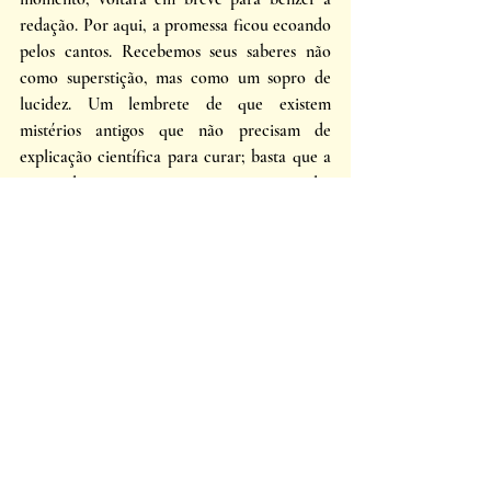
redação. Por aqui, a promessa ficou ecoando 
pelos cantos. Recebemos seus saberes não 
como superstição, mas como um sopro de 
lucidez. Um lembrete de que existem 
mistérios antigos que não precisam de 
explicação científica para curar; basta que a 
gente silencie a mente para permitir que eles 
operem. 
E, enquanto a proteção de Minerva se 
assenta sobre nós, o inverno cai manso por 
sobre a ilha. 
ERVAS DE PODER: 
• Macela para acalmar 
• Erva-baleeira para curar pancadas 