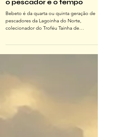
MANÉ CURIOSO
o pescador e o tempo
Bebeto é da quarta ou quinta geração de
pescadores da Lagoinha do Norte,
colecionador do Troféu Tainha de
Florianópolis. Cresceu com o sal grudado na
pele, sentado no barco, ao lado do avô,
ouvindo e aprendendo as responsabilidades
do mar. Hoje, com mais de 40 anos de mar e
rede, ele é patrão de canoa, o homem da
popa: quem dirige a embarcação e cerca o
cardume com experiência herdada e suor
próprio.