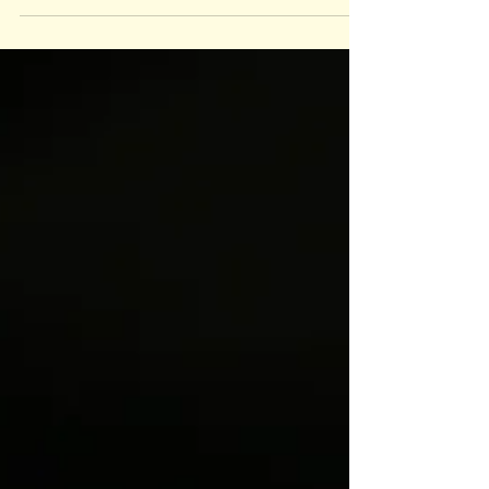
Para quem atravessa esse bairro no início da
noite, com certeza já se deparou com uma
fila indiana de capivaras, organizadas em
ordem decrescente, atravessando a rua
perto do Shopping Villa Romana. Mas mal
sabem as almas novas daqui de Floripa que
esse lugar já teve aparições muito mais
inusitadas...