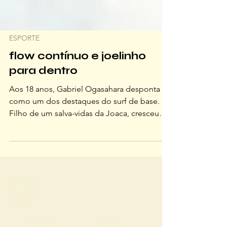
ESPORTE
flow contínuo e joelinho
para dentro
Aos 18 anos, Gabriel Ogasahara desponta
como um dos destaques do surf de base.
Filho de um salva-vidas da Joaca, cresceu
sobre as ondas e hoje vive uma fase de
aprimoramento e foco competitivo,
abdicando, com tranquilidade meditativa,
de muitas coisas da adolescência para estar
onde mais ama: no mar. Floripa acompanha
de perto e deposita suas fichas nesse
talento CONTA SOBRE COMO É CRESCER