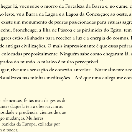
chegar lá, você sobe o morro da Fortaleza da Barra e, no cume, c
Ao leste, vê a Barra da Lagoa e a Lagoa da Conceição; ao oeste, a
, existe um monumento de pedras posicionadas para rituais sagr
hu, Stonehenge, a Ilha de Páscoa e as pirâmides do Egito, te
gares estão alinhados para receber a luz e a energia do cosmos. E
 antigas civilizações. O mais impressionante é que essas pedras
 colocadas propositalmente. Ninguém sabe como chegaram lá, 
agrados do mundo, o místico é muito perceptível.
ugar, tive uma sensação de conexão anterior… Normalmente acon
visualizava nas minhas meditações… Até que uma colega me conv
silenciosas, feitas mais de gestos do 
tantes daquela terra observavam as 
sidade e prudência, cientes de que 
igo mudanças. Mulheres 
banidas da Europa, exiladas por 
 o poder.