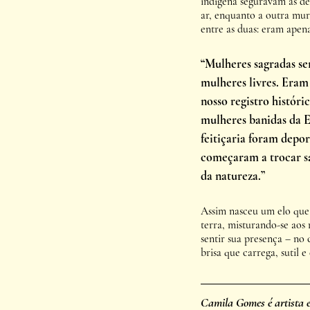
indígena seguravam as d
ar, enquanto a outra mur
entre as duas: eram apena
“Mulheres sagradas sem
mulheres livres. Eram 
nosso registro históri
mulheres banidas da E
feitiçaria foram depor
começaram a trocar sa
da natureza.”
Assim nasceu um elo que 
terra, misturando-se aos 
sentir sua presença – no 
brisa que carrega, sutil e
Camila Gomes é 
artista 