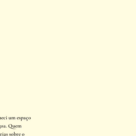
heci um espaço 
agoa. Quem 
rias sobre o 