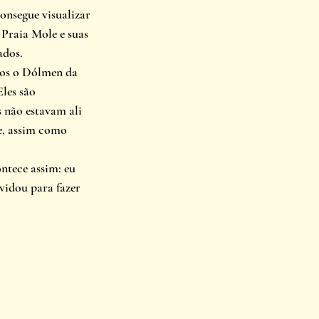
onsegue visualizar 
 Praia Mole e suas 
ados.
mos o Dólmen da 
les são 
 não estavam ali 
e, assim como 
tece assim: eu 
idou para fazer 