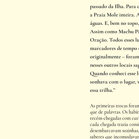
passado da Ilha. Para 
a Praia Mole inteira. 
águas. E, bem no topo
Assim como Machu Picc
Oração. Todos esses lu
marcadores de tempo de
originalmente – foram
nesses outros locais s
Quando conheci esse l
sonhava com o lugar, 
essa trilha.”
As primeiras trocas foram 
que de palavras. Os habi
recém-chegadas com curio
cada chegada trazia cons
desembarcavam sozinhas, 
saberes que incomodavam