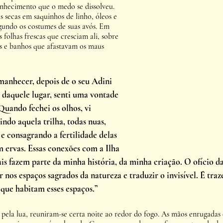
onhecimento que o medo se dissolveu. 
 secas em saquinhos de linho, óleos e 
gundo os costumes de suas avós. Em 
 folhas frescas que cresciam ali, sobre 
s e banhos que afastavam os maus 
amanhecer, depois de o seu Adini 
 daquele lugar, senti uma vontade 
Quando fechei os olhos, vi 
ndo aquela trilha, todas nuas, 
e consagrando a fertilidade delas 
 ervas. Essas conexões com a Ilha 
ais fazem parte da minha história, da minha criação. O ofício d
r nos espaços sagrados da natureza e traduzir o invisível. É traze
 que habitam esses espaços.”
pela lua, reuniram-se certa noite ao redor do fogo. As mãos enrugadas