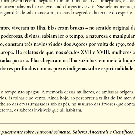
e uma jovem recém-chegada. Com um ramo de ervas fumegantes, ela des
murava palavras baixas, evocando forças invisíveis. Naquele momento, 
s guardiãs do saber ancestral, trocando segredos da terra e do espírito.
pre viveram na Ilha. Elas eram bruxas – no sentido original da
poderosas, divinas, sabiam ler o tempo, a natureza e manipular 
co, constam três navios vindos dos Açores por volta de 1750, tod
uropa. Há relatos de que, nos séculos XVII e XVIII, mulheres a
tadas para cá. Elas chegaram na Ilha sozinhas, em meio à Inquis
beres profundos com os povos indígenas sobre espiritualidade, 
o tempo não apagou. A memória dessas mulheres, de ambas as origens, 
rios, às folhas e ao vento. Ainda hoje, ao percorrer a trilha do Dólmen 
cheiro das ervas amassadas sob os pés, no sussurro das árvores que conta
 eterna, os saberes invisíveis que ali habitam.
e palestrante sobre Autoconhecimento, Saberes Ancestrais e Científicos.