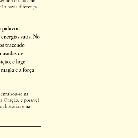
enhou círculos no 
não havia diferença 
 palavra: 
energias sutis. No 
os trazendo 
cusadas de 
ição, e logo 
magia e a força 
enraizou-se na 
da Oração, é possível 
m histórias e na 