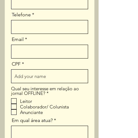
Telefone
Email
CPF
Qual seu interesse em relação ao
O
jornal OFFLINE?
*
b
Leitor
r
Colaborador/ Colunista
i
g
Anunciante
a
Em qual área atua?
t
ó
r
i