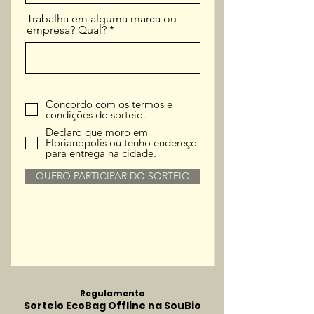
o
Trabalha em alguma marca ou
empresa? Qual?
Concordo com os termos e
condições do sorteio.
Declaro que moro em
Florianópolis ou tenho endereço
para entrega na cidade.
QUERO PARTICIPAR DO SORTEIO
Regulamento
Sorteio EcoBag Offline na SouBio