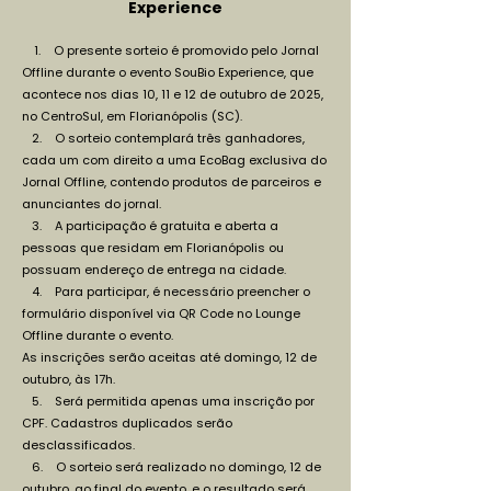
Experience
1. O presente sorteio é promovido pelo Jornal
Offline durante o evento SouBio Experience, que
acontece nos dias 10, 11 e 12 de outubro de 2025,
no CentroSul, em Florianópolis (SC).
2. O sorteio contemplará três ganhadores,
cada um com direito a uma EcoBag exclusiva do
Jornal Offline, contendo produtos de parceiros e
anunciantes do jornal.
3. A participação é gratuita e aberta a
pessoas que residam em Florianópolis ou
possuam endereço de entrega na cidade.
4. Para participar, é necessário preencher o
formulário disponível via QR Code no Lounge
Offline durante o evento.
As inscrições serão aceitas até domingo, 12 de
outubro, às 17h.
5. Será permitida apenas uma inscrição por
CPF. Cadastros duplicados serão
desclassificados.
6. O sorteio será realizado no domingo, 12 de
outubro, ao final do evento, e o resultado será