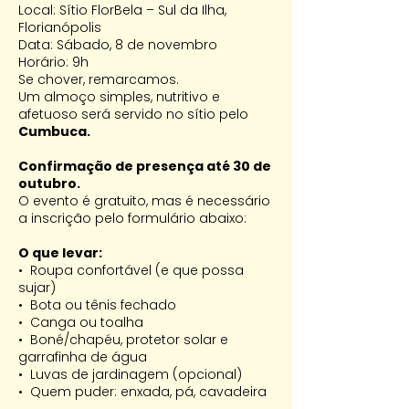
Local: Sítio FlorBela – Sul da Ilha,
Florianópolis
Data: Sábado, 8 de novembro
Horário: 9h
Se chover, remarcamos.
Um almoço simples, nutritivo e
afetuoso será servido no sítio pelo
Cumbuca.
Confirmação de presença até 30 de
outubro.
O evento é gratuito, mas é necessário
a inscrição pelo formulário abaixo:
O que levar:
•⁠ ⁠Roupa confortável (e que possa
sujar)
•⁠ ⁠Bota ou tênis fechado
•⁠ ⁠Canga ou toalha
•⁠ ⁠Boné/chapéu, protetor solar e
garrafinha de água
•⁠ ⁠Luvas de jardinagem (opcional)
•⁠ ⁠Quem puder: enxada, pá, cavadeira