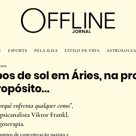
E
ESPORTE
PELA ILHA
ESTILO DE VIDA
ASTROLOGI
tura
s de sol em Áries, na pr
ropósito…
rquê enfrenta qualquer como”
, 
psicanalista Viktor Frankl, 
oterapia. 
ampos de concentração nazista e 