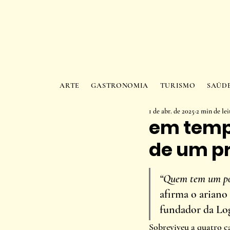
ARTE
GASTRONOMIA
TURISMO
SAÚD
1 de abr. de 2025
2 min de lei
em tempo
de um p
“Quem tem um po
afirma o ariano 
fundador da Log
Sobreviveu a quatro c