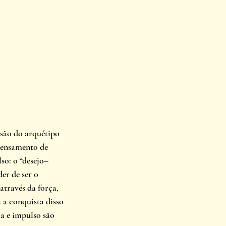
são do arquétipo 
pensamento de 
so: o “desejo–
er de ser o 
través da força, 
a conquista disso 
a e impulso são 