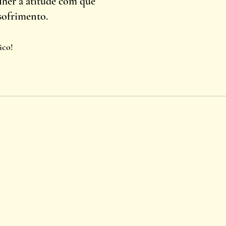
her a atitude com que 
sofrimento. 
co! 