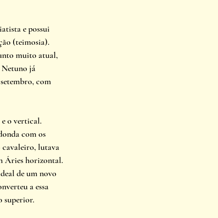
iatista e possui 
ção (teimosia). 
unto muito atual, 
 Netuno já 
 setembro, com 
 o vertical.  
donda com os 
 cavaleiro, lutava 
 Áries horizontal. 
 ideal de um novo 
nverteu a essa 
 superior.