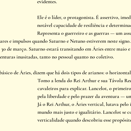
evidentes.
Ele é o líder, o protagonista. É assertivo, imed
notável capacidade de resiliência e determina
Representa o guerreiro e as guerras — um ass
ares e impulsos quando Saturno e Netuno estiverem neste signo.
 30 de março. Saturno estará transitando em Áries entre maio e
nturas inusitadas, tanto no pessoal quanto no coletivo. 
sico de Áries, dizem que há dois tipos de arianos: o horizontal e
Tomo a lenda do Rei Arthur e sua Távola Re
cavaleiros para explicar. Lancelot, o primeiro
pela liberdade e pelo prazer da aventura — um
Já o Rei Arthur, o Áries vertical, lutava pelo
mundo mais justo e igualitário. Lancelot se co
verticalidade quando descobriu esse propósito