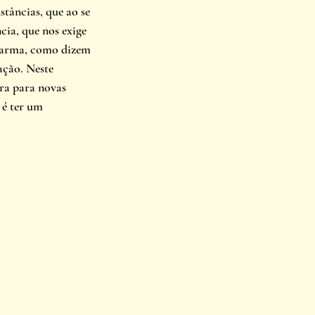
stâncias, que ao se 
ia, que nos exige 
harma, como dizem 
ção. Neste 
ra para novas 
 é ter um 